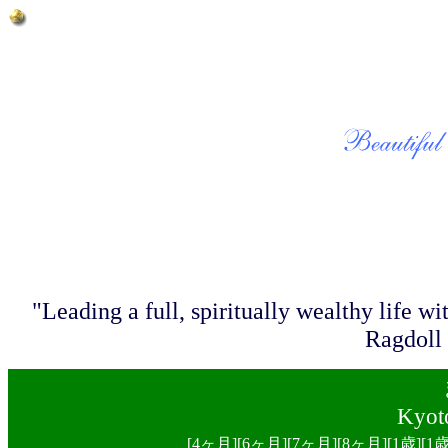
"Leading a full, spiritually wealthy life w
Ragdol
Kyot
[
4ヶ月
][6ヶ月][
7ヶ月
][
8ヶ月
][
1歳
][
1