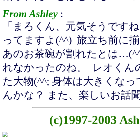
From Ashley
:
「まろくん、元気そうですね
ってますよ(^^) 旅立ち前
あのお茶碗が割れたとは…(^^;
れなかったのね。 レオくん
た大物(^^; 身体は大きく
んかな？ また、楽しいお話
(c)1997-2003 Ashl