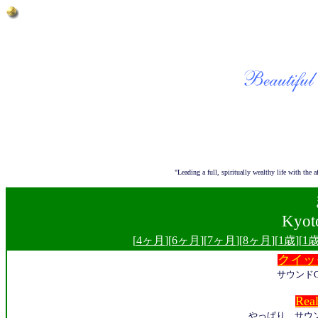
"Leading a full, spiritually wealthy life with t
Kyot
[
4ヶ月
][
6ヶ月
][
7ヶ月
][
8ヶ月
][
1歳
][
1
クイッ
サウンド
Re
やっぱり、サウンド